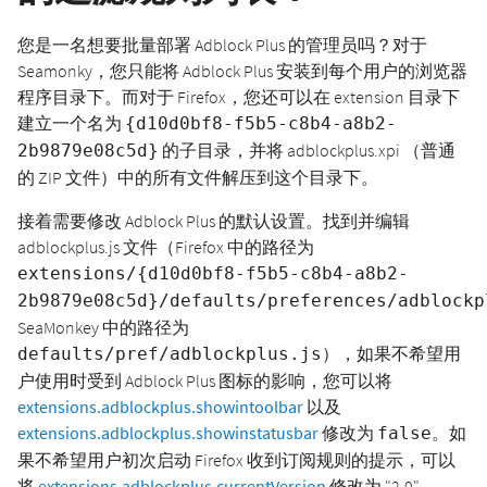
您是一名想要批量部署 Adblock Plus 的管理员吗？对于
Seamonky，您只能将 Adblock Plus 安装到每个用户的浏览器
程序目录下。而对于 Firefox，您还可以在 extension 目录下
建立一个名为
{d10d0bf8-f5b5-c8b4-a8b2-
的
，并将 adblockplus.xpi （普通
2b9879e08c5d}
子目录
的 ZIP 文件）中的所有文件解压到这个目录下。
接着需要修改 Adblock Plus 的默认设置。找到并编辑
adblockplus.js 文件（Firefox 中的路径为
extensions/{d10d0bf8-f5b5-c8b4-a8b2-
2b9879e08c5d}/defaults/preferences/adblockp
SeaMonkey 中的路径为
），如果不希望用
defaults/pref/adblockplus.js
户使用时受到 Adblock Plus 图标的影响，您可以将
extensions.adblockplus.showintoolbar
以及
extensions.adblockplus.showinstatusbar
修改为
。如
false
果不希望用户初次启动 Firefox 收到订阅规则的提示，可以
将
extensions.adblockplus.currentVersion
修改为 "2.0"。