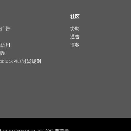
社区
受广告
协助
通告
员适用
博客
问题
dblock Plus 过滤规则