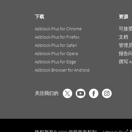
下载
资源
Adblock Plus for Chrome
可接
Adblock Plus for Firefox
文档
Adblock Plus for Safari
管理
Adblock Plus for Opera
报告
Adblock Plus for Edge
撰写 A
Adblock Browser for Android
关注我们的
®