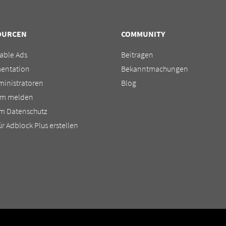
OURCEN
COMMUNITY
able Ads
Beitragen
entation
Bekanntmachungen
ministratoren
Blog
em melden
m Datenschutz
für Adblock Plus erstellen