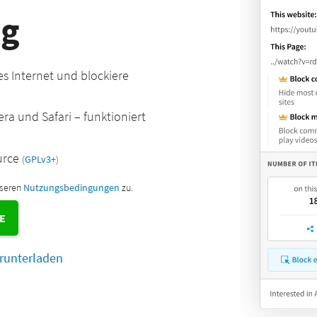
ng
s Internet und blockiere
ra und Safari – funktioniert
urce
(
GPLv3+
)
nseren
Nutzungsbedingungen
zu.
E
erunterladen