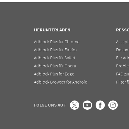
HERUNTERLADEN
RESS
Adblock Plus für Chrome
Accept
Adblock Plus für Firefox
Dokum
Adblock Plus für Safari
Für Ad
Adblock Plus für Opera
Probl
Adblock Plus for Edge
FAQ zu
Adblock Browser for Android
Filter 
FOLGE UNS AUF