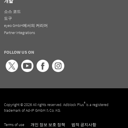
개발
소스 코드
도구
eyeo GmbH에서의 커리어
Partner Integrations
FOLLOW US ON
®
Copyright © 2026 All rights reserved. Adblock Plus
is a registered
trademark of Ad-IP GmbH & Co. KG.
Terms of use
개인 정보 보호 정책
법적 공지사항