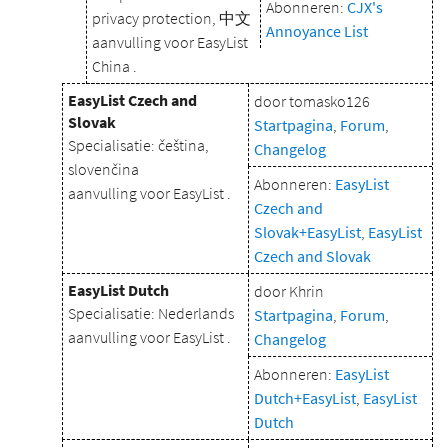
Abonneren:
CJX's
privacy protection, 中文
Annoyance List
aanvulling voor EasyList
China .
EasyList Czech and
door tomasko126
Slovak
Startpagina
,
Forum
,
Specialisatie: čeština,
Changelog
slovenčina
Abonneren:
EasyList
aanvulling voor EasyList .
Czech and
Slovak+EasyList
,
EasyList
Czech and Slovak
EasyList Dutch
door Khrin
Specialisatie: Nederlands
Startpagina
,
Forum
,
aanvulling voor EasyList .
Changelog
Abonneren:
EasyList
Dutch+EasyList
,
EasyList
Dutch