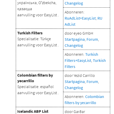
українська, Oʻzbekcha,
Changelog
қазақша
Abonneren:
aanvulling voor EasyList .
RuAdList+EasyList
,
RU
AdList
Turkish Filters
door eyeo GmbH
Specialisatie: Türkçe
Startpagina
,
Forum
,
aanvulling voor EasyList .
Changelog
Abonneren:
Turkish
Filters+EasyList
,
Turkish
Filters
Colombian filters by
door Yezid Carrillo
yecarrillo
Startpagina
,
Forum
,
Specialisatie: español
Changelog
aanvulling voor EasyList .
Abonneren:
Colombian
filters by yecarrillo
Icelandic ABP List
door Garðar