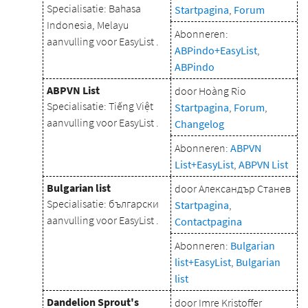
Specialisatie: Bahasa
Startpagina
,
Forum
Indonesia, Melayu
Abonneren:
aanvulling voor EasyList .
ABPindo+EasyList
,
ABPindo
ABPVN List
door Hoàng Rio
Specialisatie: Tiếng Việt
Startpagina
,
Forum
,
aanvulling voor EasyList .
Changelog
Abonneren:
ABPVN
List+EasyList
,
ABPVN List
Bulgarian list
door Александър Станев
Specialisatie: български
Startpagina
,
aanvulling voor EasyList .
Contactpagina
Abonneren:
Bulgarian
list+EasyList
,
Bulgarian
list
Dandelion Sprout's
door Imre Kristoffer