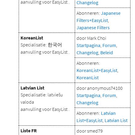
aanvulling voor EasyList .
Changelog
Abonneren:
Japanese
Filters+EasyList
,
Japanese Filters
KoreanList
door Mark Choi
Specialisatie: 한국어
Startpagina
,
Forum
,
aanvulling voor EasyList .
Changelog
,
Beleid
Abonneren:
KoreanList+EasyList
,
KoreanList
Latvian List
door anonymous74100
Specialisatie: latviešu
Startpagina
,
Forum
,
valoda
Changelog
aanvulling voor EasyList .
Abonneren:
Latvian
List+EasyList
,
Latvian List
Liste FR
door smed79