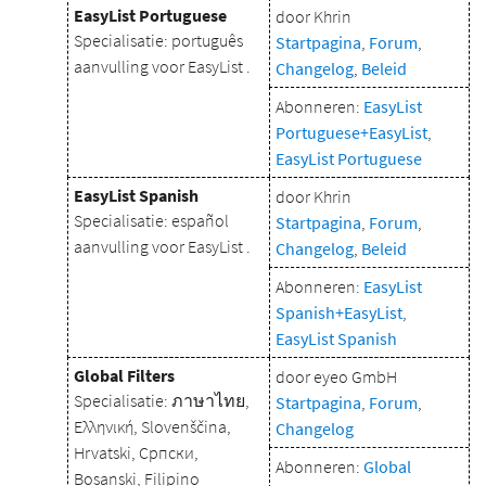
EasyList Portuguese
door Khrin
Specialisatie: português
Startpagina
,
Forum
,
aanvulling voor EasyList .
Changelog
,
Beleid
Abonneren:
EasyList
Portuguese+EasyList
,
EasyList Portuguese
EasyList Spanish
door Khrin
Specialisatie: español
Startpagina
,
Forum
,
aanvulling voor EasyList .
Changelog
,
Beleid
Abonneren:
EasyList
Spanish+EasyList
,
EasyList Spanish
Global Filters
door eyeo GmbH
Specialisatie: ภาษาไทย,
Startpagina
,
Forum
,
Ελληνική, Slovenščina,
Changelog
Hrvatski, Српски,
Abonneren:
Global
Bosanski, Filipino