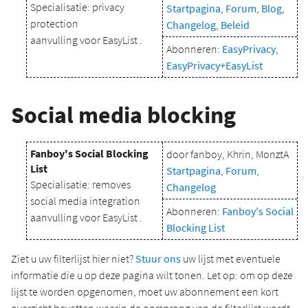
Specialisatie: privacy
Startpagina
,
Forum
,
Blog
,
protection
Changelog
,
Beleid
aanvulling voor EasyList .
Abonneren:
EasyPrivacy
,
EasyPrivacy+EasyList
Social media blocking
Fanboy's Social Blocking
door fanboy, Khrin, MonztA
List
Startpagina
,
Forum
,
Specialisatie: removes
Changelog
social media integration
Abonneren:
Fanboy's Social
aanvulling voor EasyList .
Blocking List
Ziet u uw filterlijst hier niet?
Stuur ons
uw lijst met eventuele
informatie die u op deze pagina wilt tonen. Let op: om op deze
lijst te worden opgenomen, moet uw abonnement een kort