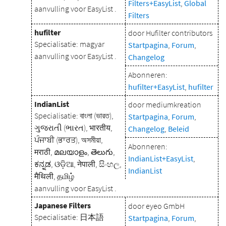
Filters+EasyList
,
Global
aanvulling voor EasyList .
Filters
hufilter
door Hufilter contributors
Specialisatie: magyar
Startpagina
,
Forum
,
aanvulling voor EasyList .
Changelog
Abonneren:
hufilter+EasyList
,
hufilter
IndianList
door mediumkreation
Specialisatie: বাংলা (ভারত),
Startpagina
,
Forum
,
ગુજરાતી (ભારત), भारतीय,
Changelog
,
Beleid
ਪੰਜਾਬੀ (ਭਾਰਤ), অসমীয়া,
Abonneren:
मराठी, മലയാളം, తెలుగు,
IndianList+EasyList
,
ಕನ್ನಡ, ଓଡ଼ିଆ, नेपाली, සිංහල,
IndianList
मैथिली, தமிழ்
aanvulling voor EasyList .
Japanese Filters
door eyeo GmbH
Specialisatie: 日本語
Startpagina
,
Forum
,