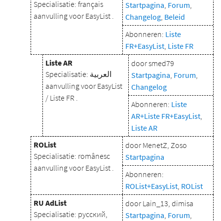
Specialisatie: français
Startpagina
,
Forum
,
aanvulling voor EasyList .
Changelog
,
Beleid
Abonneren:
Liste
FR+EasyList
,
Liste FR
Liste AR
door smed79
Specialisatie: العربية
Startpagina
,
Forum
,
aanvulling voor EasyList
Changelog
/ Liste FR .
Abonneren:
Liste
AR+Liste FR+EasyList
,
Liste AR
ROList
door MenetZ, Zoso
Specialisatie: românesc
Startpagina
aanvulling voor EasyList .
Abonneren:
ROList+EasyList
,
ROList
RU AdList
door Lain_13, dimisa
Specialisatie: русский,
Startpagina
,
Forum
,