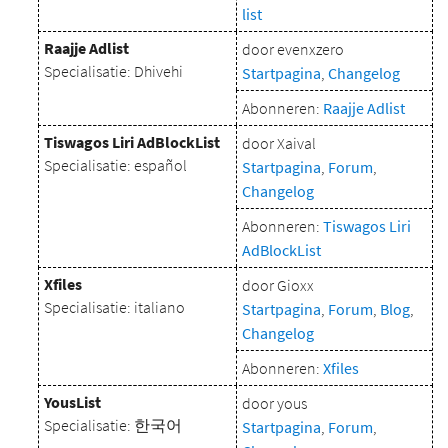
list
Raajje Adlist
door evenxzero
Specialisatie: Dhivehi
Startpagina
,
Changelog
Abonneren:
Raajje Adlist
Tiswagos Liri AdBlockList
door Xaival
Specialisatie: español
Startpagina
,
Forum
,
Changelog
Abonneren:
Tiswagos Liri
AdBlockList
Xfiles
door Gioxx
Specialisatie: italiano
Startpagina
,
Forum
,
Blog
,
Changelog
Abonneren:
Xfiles
YousList
door yous
Specialisatie: 한국어
Startpagina
,
Forum
,