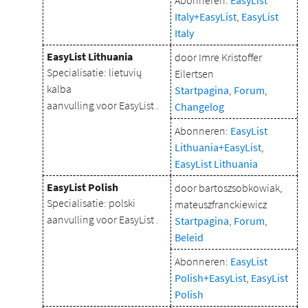
Abonneren:
EasyList
Italy+EasyList
,
EasyList
Italy
EasyList Lithuania
door Imre Kristoffer
Specialisatie: lietuvių
Eilertsen
kalba
Startpagina
,
Forum
,
aanvulling voor EasyList .
Changelog
Abonneren:
EasyList
Lithuania+EasyList
,
EasyList Lithuania
EasyList Polish
door bartoszsobkowiak,
Specialisatie: polski
mateuszfranckiewicz
aanvulling voor EasyList .
Startpagina
,
Forum
,
Beleid
Abonneren:
EasyList
Polish+EasyList
,
EasyList
Polish