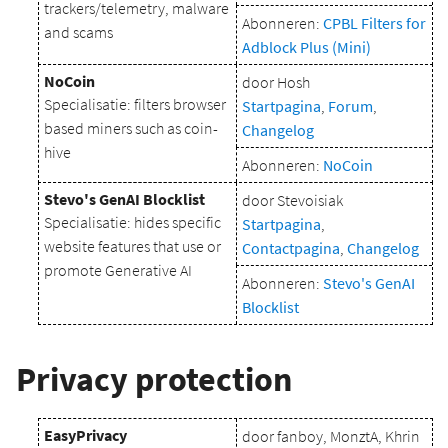
trackers/telemetry, malware
Abonneren:
CPBL Filters for
and scams
Adblock Plus (Mini)
NoCoin
door Hosh
Specialisatie: filters browser
Startpagina
,
Forum
,
based miners such as coin-
Changelog
hive
Abonneren:
NoCoin
Stevo's GenAI Blocklist
door Stevoisiak
Specialisatie: hides specific
Startpagina
,
website features that use or
Contactpagina
,
Changelog
promote Generative AI
Abonneren:
Stevo's GenAI
Blocklist
Privacy protection
EasyPrivacy
door fanboy, MonztA, Khrin