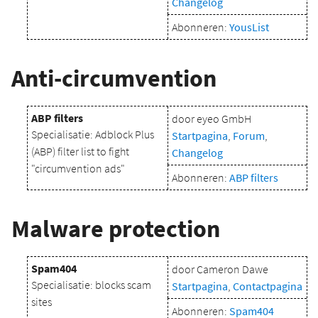
Changelog
Abonneren:
YousList
Anti-circumvention
ABP filters
door eyeo GmbH
Specialisatie: Adblock Plus
Startpagina
,
Forum
,
(ABP) filter list to fight
Changelog
"circumvention ads"
Abonneren:
ABP filters
Malware protection
Spam404
door Cameron Dawe
Specialisatie: blocks scam
Startpagina
,
Contactpagina
sites
Abonneren:
Spam404