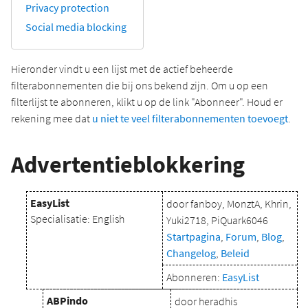
Privacy protection
Social media blocking
Hieronder vindt u een lijst met de actief beheerde
filterabonnementen die bij ons bekend zijn. Om u op een
filterlijst te abonneren, klikt u op de link "Abonneer". Houd er
rekening mee dat
u niet te veel filterabonnementen toevoegt
.
Advertentieblokkering
EasyList
door fanboy, MonztA, Khrin,
Specialisatie: English
Yuki2718, PiQuark6046
Startpagina
,
Forum
,
Blog
,
Changelog
,
Beleid
Abonneren:
EasyList
ABPindo
door heradhis