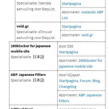
Specialisatie: íslenska
Startpagina
aanvulling voor EasyList .
Abonneren:
Icelandic ABP
List
void.gr
Startpagina
Specialisatie: ελληνικά
Abonneren:
void.gr
aanvulling voor EasyList .
280blocker for japanese
door 280
mobile site
Startpagina
Specialisatie: 日本語
Abonneren:
280blocker for
japanese mobile site
ABP Japanese Filters
door k2japan
Specialisatie: 日本語
Startpagina
,
Forum
,
Blog
,
Changelog
Abonneren:
ABP Japanese
Filters