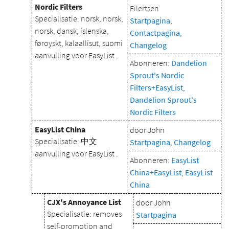
Nordic Filters
Eilertsen
Specialisatie: norsk, norsk,
Startpagina
,
norsk, dansk, íslenska,
Contactpagina
,
føroyskt, kalaallisut, suomi
Changelog
aanvulling voor EasyList .
Abonneren:
Dandelion
Sprout's Nordic
Filters+EasyList
,
Dandelion Sprout's
Nordic Filters
EasyList China
door John
Specialisatie: 中文
Startpagina
,
Changelog
aanvulling voor EasyList .
Abonneren:
EasyList
China+EasyList
,
EasyList
China
CJX's Annoyance List
door John
Specialisatie: removes
Startpagina
self-promotion and