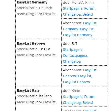
EasyList Germany
door MonztA, Khrin
Specialisatie: Deutsch
Startpagina
,
Forum
,
aanvulling voor EasyList .
Changelog
,
Beleid
Abonneren:
EasyList
Germany+EasyList
,
EasyList Germany
EasyList Hebrew
door BsT
Specialisatie: עברית
Startpagina
,
aanvulling voor EasyList .
Contactpagina
,
Changelog
Abonneren:
EasyList
Hebrew+EasyList
,
EasyList Hebrew
EasyList Italy
door Khrin
Specialisatie: italiano
Startpagina
,
Forum
,
aanvulling voor EasyList .
Changelog
,
Beleid