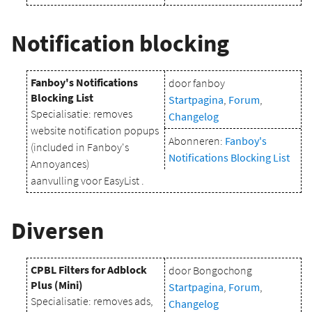
Notification blocking
Fanboy's Notifications
door fanboy
Blocking List
Startpagina
,
Forum
,
Specialisatie: removes
Changelog
website notification popups
Abonneren:
Fanboy's
(included in Fanboy's
Notifications Blocking List
Annoyances)
aanvulling voor EasyList .
Diversen
CPBL Filters for Adblock
door Bongochong
Plus (Mini)
Startpagina
,
Forum
,
Specialisatie: removes ads,
Changelog