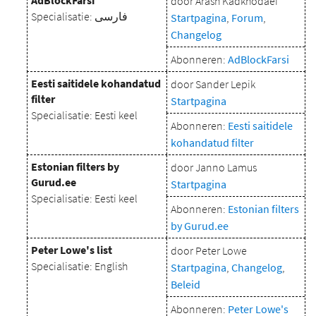
AdBlockFarsi
door Arash Kadkhodaei
Specialisatie: فارسی
Startpagina
,
Forum
,
Changelog
Abonneren:
AdBlockFarsi
Eesti saitidele kohandatud
door Sander Lepik
filter
Startpagina
Specialisatie: Eesti keel
Abonneren:
Eesti saitidele
kohandatud filter
Estonian filters by
door Janno Lamus
Gurud.ee
Startpagina
Specialisatie: Eesti keel
Abonneren:
Estonian filters
by Gurud.ee
Peter Lowe's list
door Peter Lowe
Specialisatie: English
Startpagina
,
Changelog
,
Beleid
Abonneren:
Peter Lowe's