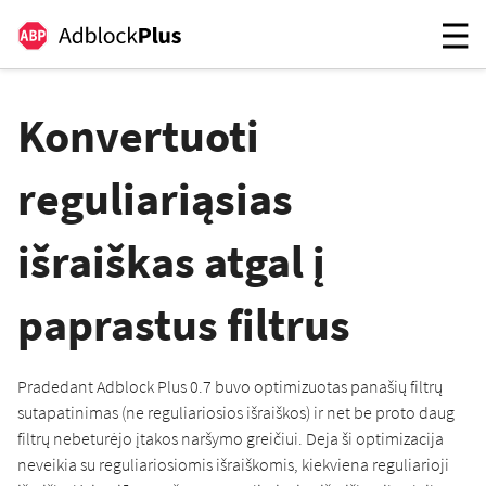
Konvertuoti
reguliariąsias
išraiškas atgal į
paprastus filtrus
Pradedant Adblock Plus 0.7 buvo optimizuotas panašių filtrų
sutapatinimas (ne reguliariosios išraiškos) ir net be proto daug
filtrų nebeturėjo įtakos naršymo greičiui. Deja ši optimizacija
neveikia su reguliariosiomis išraiškomis, kiekviena reguliarioji