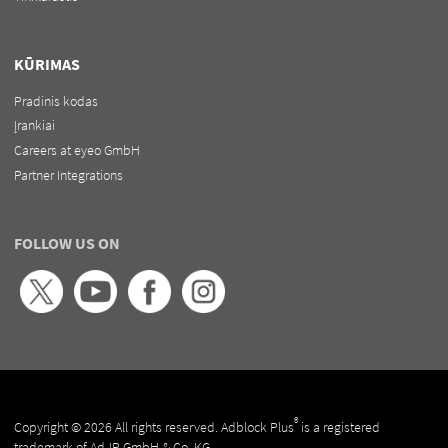
KŪRIMAS
Pradinis kodas
Įrankiai
Careers at eyeo GmbH
Partner Integrations
FOLLOW US ON
®
Copyright © 2026 All rights reserved. Adblock Plus
is a registered
trademark of Ad-IP GmbH & Co. KG.