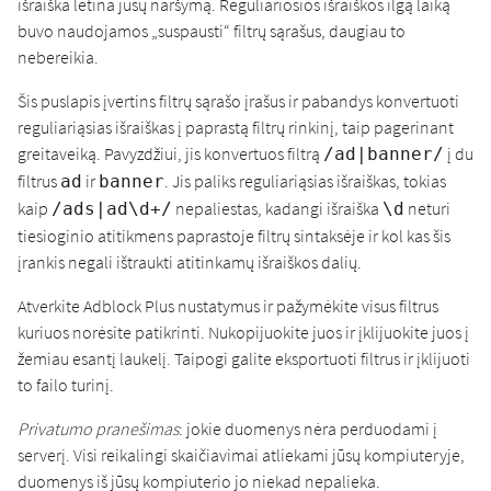
išraiška lėtina jūsų naršymą. Reguliariosios išraiškos ilgą laiką
buvo naudojamos „suspausti“ filtrų sąrašus, daugiau to
nebereikia.
Šis puslapis įvertins filtrų sąrašo įrašus ir pabandys konvertuoti
reguliariąsias išraiškas į paprastą filtrų rinkinį, taip pagerinant
greitaveiką. Pavyzdžiui, jis konvertuos filtrą
į du
/ad|banner/
filtrus
ir
. Jis paliks reguliariąsias išraiškas, tokias
ad
banner
kaip
nepaliestas, kadangi išraiška
neturi
/ads|ad\d+/
\d
tiesioginio atitikmens paprastoje filtrų sintaksėje ir kol kas šis
įrankis negali ištraukti atitinkamų išraiškos dalių.
Atverkite Adblock Plus nustatymus ir pažymėkite visus filtrus
kuriuos norėsite patikrinti. Nukopijuokite juos ir įklijuokite juos į
žemiau esantį laukelį. Taipogi galite eksportuoti filtrus ir įklijuoti
to failo turinį.
Privatumo pranešimas
: jokie duomenys nėra perduodami į
serverį. Visi reikalingi skaičiavimai atliekami jūsų kompiuteryje,
duomenys iš jūsų kompiuterio jo niekad nepalieka.